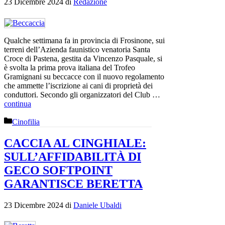
23 Dicembre 2024
di
Redazione
Qualche settimana fa in provincia di Frosinone, sui
terreni dell’Azienda faunistico venatoria Santa
Croce di Pastena, gestita da Vincenzo Pasquale, si
è svolta la prima prova italiana del Trofeo
Gramignani su beccacce con il nuovo regolamento
che ammette l’iscrizione ai cani di proprietà dei
conduttori. Secondo gli organizzatori del Club …
continua
Categorie
Cinofilia
CACCIA AL CINGHIALE:
SULL’AFFIDABILITÀ DI
GECO SOFTPOINT
GARANTISCE BERETTA
23 Dicembre 2024
di
Daniele Ubaldi