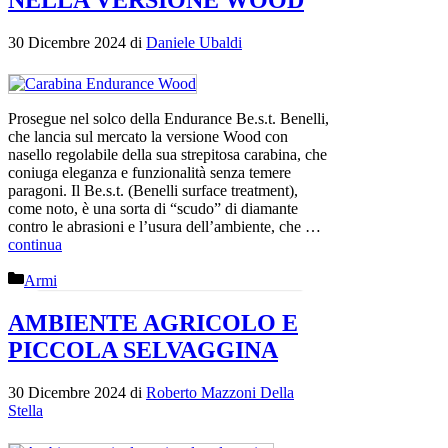
NELLA VERSIONE WOOD
30 Dicembre 2024
di
Daniele Ubaldi
Prosegue nel solco della Endurance Be.s.t. Benelli,
che lancia sul mercato la versione Wood con
nasello regolabile della sua strepitosa carabina, che
coniuga eleganza e funzionalità senza temere
paragoni. Il Be.s.t. (Benelli surface treatment),
come noto, è una sorta di “scudo” di diamante
contro le abrasioni e l’usura dell’ambiente, che …
continua
Categorie
Armi
AMBIENTE AGRICOLO E
PICCOLA SELVAGGINA
30 Dicembre 2024
di
Roberto Mazzoni Della
Stella