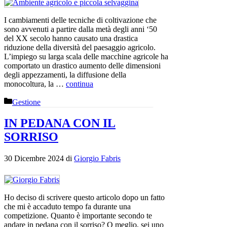
I cambiamenti delle tecniche di coltivazione che
sono avvenuti a partire dalla metà degli anni ‘50
del XX secolo hanno causato una drastica
riduzione della diversità del paesaggio agricolo.
L’impiego su larga scala delle macchine agricole ha
comportato un drastico aumento delle dimensioni
degli appezzamenti, la diffusione della
monocoltura, la …
continua
Categorie
Gestione
IN PEDANA CON IL
SORRISO
30 Dicembre 2024
di
Giorgio Fabris
Ho deciso di scrivere questo articolo dopo un fatto
che mi è accaduto tempo fa durante una
competizione. Quanto è importante secondo te
andare in pedana con il sorriso? O meglio, sei uno