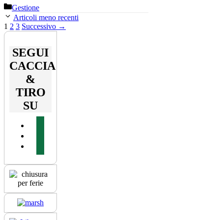
Categorie
Gestione
Articoli meno recenti
Pagina
Pagina
Pagina
1
2
3
Successivo
→
SEGUI
CACCIA
&
TIRO
SU
facebook
youtube
instagram