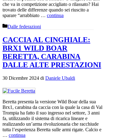
che va in competizione accigliato o rilassato? Hai
trovato delle differenze quando sei riuscito a
sparare “arrabbiato …
continua
Categorie
Dalle federazioni
CACCIA AL CINGHIALE:
BRX1 WILD BOAR
BERETTA, CARABINA
DALLE ALTE PRESTAZIONI
30 Dicembre 2024
di
Daniele Ubaldi
Beretta presenta la versione Wild Boar della sua
Brx1, carabina da caccia con la quale la casa di Val
Trompia ha fatto il suo ingresso nel settore, 3 anni
fa, utilizzando il sistema di ricarica lineare e
realizzando un’arma rivoluzionaria che racchiude
tutta l’esperienza Beretta sulle armi rigate. Calcio e
…
continua