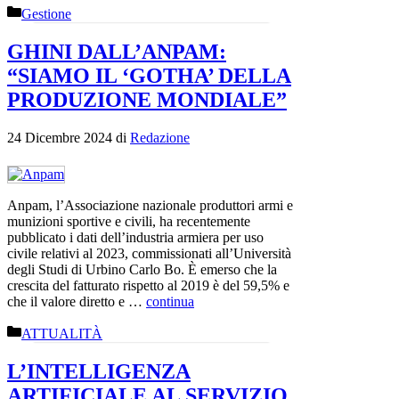
Categorie
Gestione
GHINI DALL’ANPAM:
“SIAMO IL ‘GOTHA’ DELLA
PRODUZIONE MONDIALE”
24 Dicembre 2024
di
Redazione
Anpam, l’Associazione nazionale produttori armi e
munizioni sportive e civili, ha recentemente
pubblicato i dati dell’industria armiera per uso
civile relativi al 2023, commissionati all’Università
degli Studi di Urbino Carlo Bo. È emerso che la
crescita del fatturato rispetto al 2019 è del 59,5% e
che il valore diretto e …
continua
Categorie
ATTUALITÀ
L’INTELLIGENZA
ARTIFICIALE AL SERVIZIO