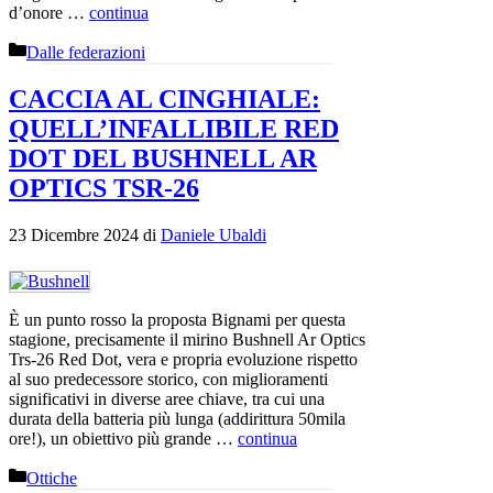
d’onore …
continua
Categorie
Dalle federazioni
CACCIA AL CINGHIALE:
QUELL’INFALLIBILE RED
DOT DEL BUSHNELL AR
OPTICS TSR-26
23 Dicembre 2024
di
Daniele Ubaldi
È un punto rosso la proposta Bignami per questa
stagione, precisamente il mirino Bushnell Ar Optics
Trs-26 Red Dot, vera e propria evoluzione rispetto
al suo predecessore storico, con miglioramenti
significativi in diverse aree chiave, tra cui una
durata della batteria più lunga (addirittura 50mila
ore!), un obiettivo più grande …
continua
Categorie
Ottiche