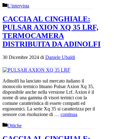
Categorie
L'intervista
CACCIA AL CINGHIALE:
PULSAR AXION XQ 35 LRF,
TERMOCAMERA
DISTRIBUITA DA ADINOLFI
30 Dicembre 2024
di
Daniele Ubaldi
Adinolfi ha lanciato sul mercato italiano il
monocolo termico lituano Pulsar Axion Xq 35,
disponibile anche nella versione Lrf. Axion è il
nome di una gamma di visori termici con la
comune caratteristica di essere compatti ed
ergonomici. La serie Xq 35 si caratterizza per il
sensore con risoluzione di …
continua
Categorie
Ottiche
CACCIA AL CINGHIALE: