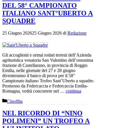
DEL 58° CAMPIONATO
ITALIANO SANT’UBERTO A
SQUADRE
25 Giugno 2026
25 Giugno 2026
di
Redazione
Gli accoglienti e ormai rodati terreni dell’Azienda
agrituristica venatoria San Valentino dell’omonima
frazione di Castellarano, in provincia di Reggio
Emilia, nelle giornate del 27 e 28 giugno
diventeranno il banco di prova per il 58°
Campionato italiano Trofeo Sant’Uberto a squadre.
Promosso da Federcaccia e Federcaccia Emilia-
Romagna, vedrà concorrere nel …
continua
Categorie
Cinofilia
NEL RICORDO DI “NINO
POLIMENI” UN TROFEO A