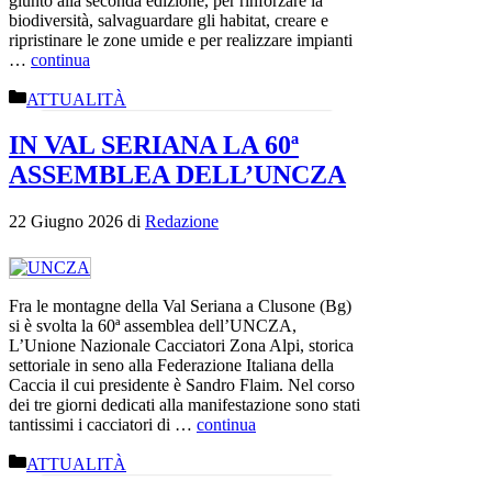
giunto alla seconda edizione, per rinforzare la
biodiversità, salvaguardare gli habitat, creare e
ripristinare le zone umide e per realizzare impianti
…
continua
Categorie
ATTUALITÀ
IN VAL SERIANA LA 60ª
ASSEMBLEA DELL’UNCZA
22 Giugno 2026
di
Redazione
Fra le montagne della Val Seriana a Clusone (Bg)
si è svolta la 60ª assemblea dell’UNCZA,
L’Unione Nazionale Cacciatori Zona Alpi, storica
settoriale in seno alla Federazione Italiana della
Caccia il cui presidente è Sandro Flaim. Nel corso
dei tre giorni dedicati alla manifestazione sono stati
tantissimi i cacciatori di …
continua
Categorie
ATTUALITÀ