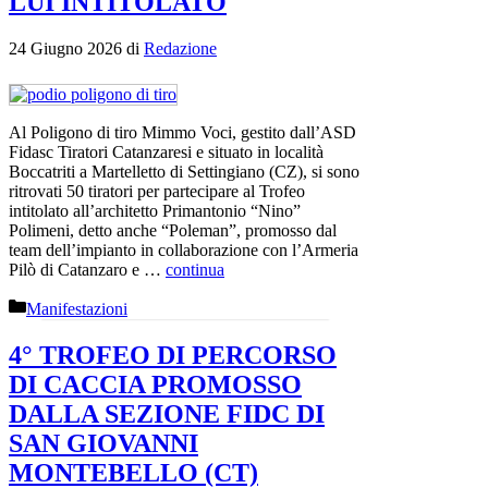
LUI INTITOLATO
24 Giugno 2026
di
Redazione
Al Poligono di tiro Mimmo Voci, gestito dall’ASD
Fidasc Tiratori Catanzaresi e situato in località
Boccatriti a Martelletto di Settingiano (CZ), si sono
ritrovati 50 tiratori per partecipare al Trofeo
intitolato all’architetto Primantonio “Nino”
Polimeni, detto anche “Poleman”, promosso dal
team dell’impianto in collaborazione con l’Armeria
Pilò di Catanzaro e …
continua
Categorie
Manifestazioni
4° TROFEO DI PERCORSO
DI CACCIA PROMOSSO
DALLA SEZIONE FIDC DI
SAN GIOVANNI
MONTEBELLO (CT)