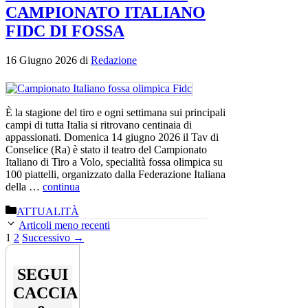
CAMPIONATO ITALIANO
FIDC DI FOSSA
16 Giugno 2026
di
Redazione
È la stagione del tiro e ogni settimana sui principali
campi di tutta Italia si ritrovano centinaia di
appassionati. Domenica 14 giugno 2026 il Tav di
Conselice (Ra) è stato il teatro del Campionato
Italiano di Tiro a Volo, specialità fossa olimpica su
100 piattelli, organizzato dalla Federazione Italiana
della …
continua
Categorie
ATTUALITÀ
Articoli meno recenti
Pagina
Pagina
1
2
Successivo
→
SEGUI
CACCIA