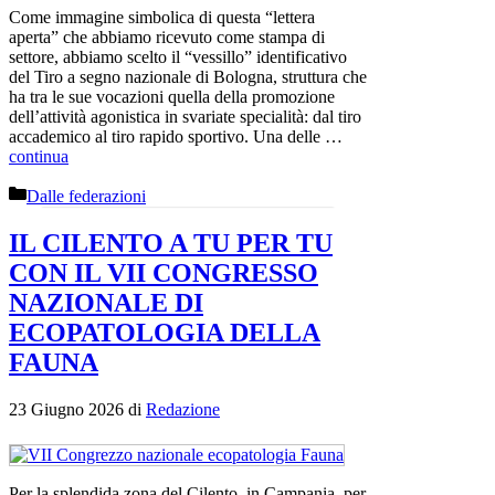
Come immagine simbolica di questa “lettera
aperta” che abbiamo ricevuto come stampa di
settore, abbiamo scelto il “vessillo” identificativo
del Tiro a segno nazionale di Bologna, struttura che
ha tra le sue vocazioni quella della promozione
dell’attività agonistica in svariate specialità: dal tiro
accademico al tiro rapido sportivo. Una delle …
continua
Categorie
Dalle federazioni
IL CILENTO A TU PER TU
CON IL VII CONGRESSO
NAZIONALE DI
ECOPATOLOGIA DELLA
FAUNA
23 Giugno 2026
di
Redazione
Per la splendida zona del Cilento, in Campania, per