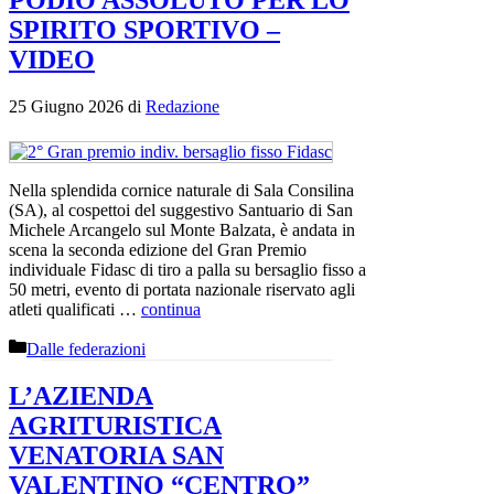
PODIO ASSOLUTO PER LO
SPIRITO SPORTIVO –
VIDEO
25 Giugno 2026
di
Redazione
Nella splendida cornice naturale di Sala Consilina
(SA), al cospettoi del suggestivo Santuario di San
Michele Arcangelo sul Monte Balzata, è andata in
scena la seconda edizione del Gran Premio
individuale Fidasc di tiro a palla su bersaglio fisso a
50 metri, evento di portata nazionale riservato agli
atleti qualificati …
continua
Categorie
Dalle federazioni
L’AZIENDA
AGRITURISTICA
VENATORIA SAN
VALENTINO “CENTRO”