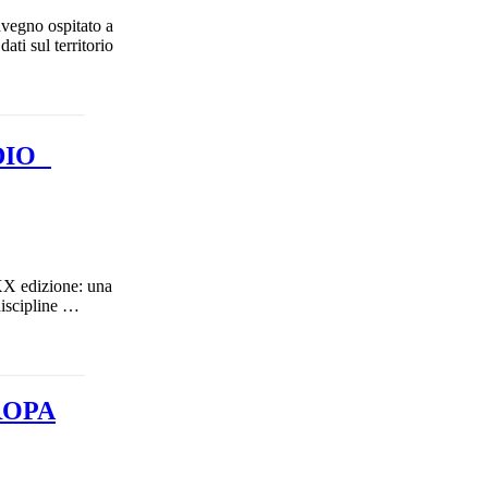
nvegno ospitato a
ti sul territorio
UDIO
 XX edizione: una
discipline …
ROPA