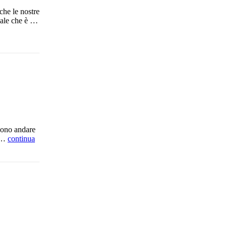
che le nostre
onale che è …
ssono andare
i …
continua