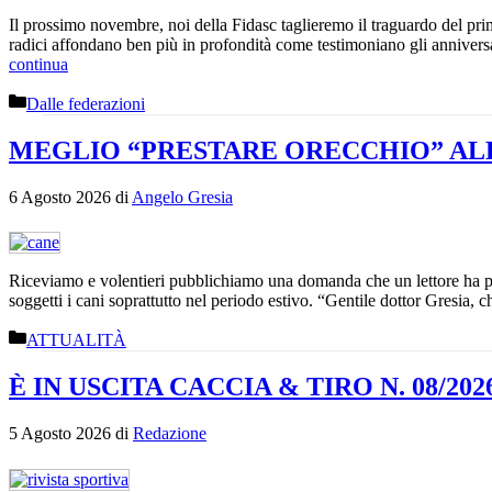
Il prossimo novembre, noi della Fidasc taglieremo il traguardo del prim
radici affondano ben più in profondità come testimoniano gli anniversar
continua
Categorie
Dalle federazioni
MEGLIO “PRESTARE ORECCHIO” ALL
6 Agosto 2026
di
Angelo Gresia
Riceviamo e volentieri pubblichiamo una domanda che un lettore ha pos
soggetti i cani soprattutto nel periodo estivo. “Gentile dottor Gresia,
Categorie
ATTUALITÀ
È IN USCITA CACCIA & TIRO N. 08/202
5 Agosto 2026
di
Redazione