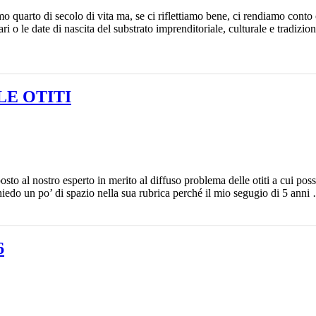
o quarto di secolo di vita ma, se ci riflettiamo bene, ci rendiamo conto 
i o le date di nascita del substrato imprenditoriale, culturale e tradizi
E OTITI
to al nostro esperto in merito al diffuso problema delle otiti a cui po
 chiedo un po’ di spazio nella sua rubrica perché il mio segugio di 5 ann
6