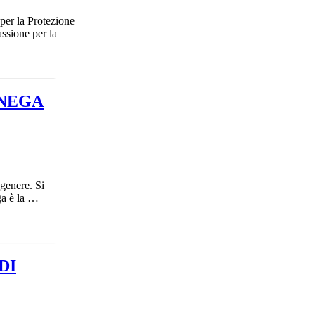
per la Protezione
ssione per la
ANEGA
genere. Si
ga è la …
DI