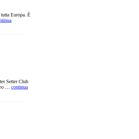
n tutta Europa. È
ntinua
ter Setter Club
ofeo …
continua