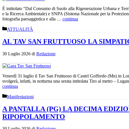
È intitolato “Dal Consumo di Suolo alla Rigenerazione Urbana e Territ
e la Ricerca Ambientale) e SNPA (Sistema Nazionale per la Protezione 
fotografia paesaggistica e alla …
continua
Categorie
ATTUALITÀ
AL TAV SAN FRUTTUOSO LA SIMPATI
30 Luglio 2026
di
Redazione
Venerdì 31 luglio il Tav San Fruttuoso di Castel Goffredo (Mn) in Lo
svolgerà, infatti, in notturna una serata intitolata Tiro al metro – Lu
continua
Categorie
Manifestazioni
A PANTALLA (PG) LA DECIMA EDIZI
RIPOPOLAMENTO
30 Luglio 2026
di
Redazione