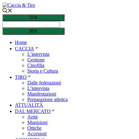
Vai al contenuto
Menu
Menu
Home
CACCIA
L’intervista
Gestione
Cinofilia
Storia e Cultura
TIRO
Dalle federazioni
L’intervista
Manifestazioni
Preparazione atletica
ATTUALITÀ
DAL MERCATO
Armi
Munizioni
Ottiche
Accessori