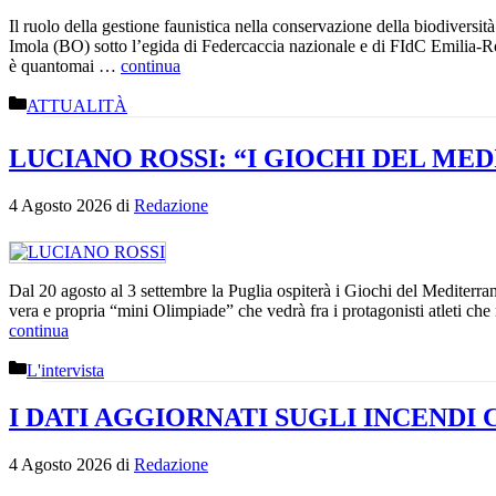
Il ruolo della gestione faunistica nella conservazione della biodiversi
Imola (BO) sotto l’egida di Federcaccia nazionale e di FIdC Emilia-Roma
è quantomai …
continua
Categorie
ATTUALITÀ
LUCIANO ROSSI: “I GIOCHI DEL ME
4 Agosto 2026
di
Redazione
Dal 20 agosto al 3 settembre la Puglia ospiterà i Giochi del Mediterr
vera e propria “mini Olimpiade” che vedrà fra i protagonisti atleti ch
continua
Categorie
L'intervista
I DATI AGGIORNATI SUGLI INCEND
4 Agosto 2026
di
Redazione