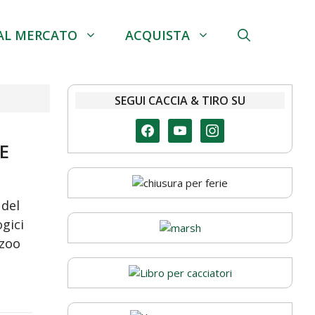
AL MERCATO
ACQUISTA
SEGUI CACCIA & TIRO SU
facebook
youtube
instagram
HE
 del
ogici
 zoo