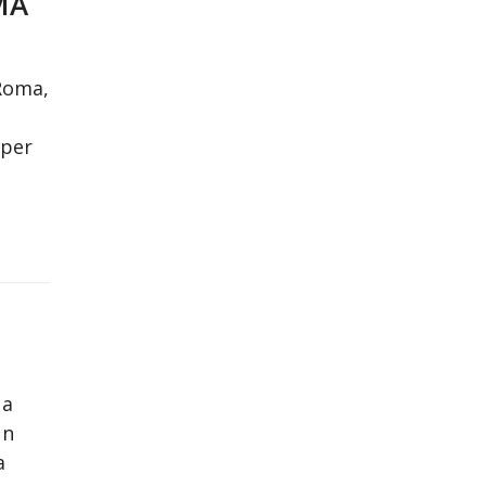
MA
 Roma,
 per
 a
un
a