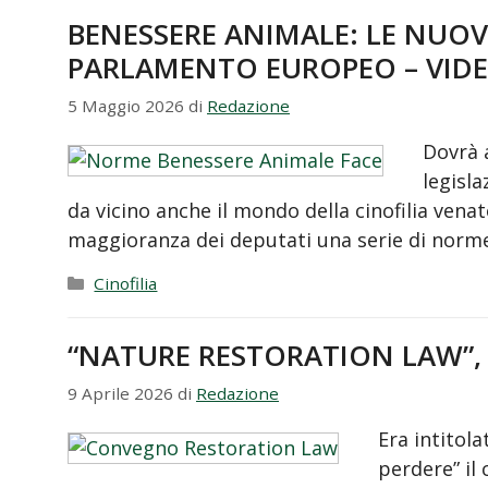
BENESSERE ANIMALE: LE NUO
PARLAMENTO EUROPEO – VID
5 Maggio 2026
di
Redazione
Dovrà 
legisla
da vicino anche il mondo della cinofilia vena
maggioranza dei deputati una serie di norme 
Categorie
Cinofilia
“NATURE RESTORATION LAW”,
9 Aprile 2026
di
Redazione
Era intitola
perdere” il