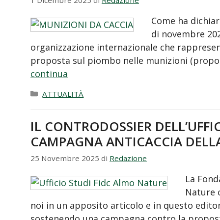
1 Dicembre 2025
di
Redazione
Come ha dichiara
di novembre 2025
organizzazione internazionale che rappresenta
proposta sul piombo nelle munizioni (propo
continua
Categorie
ATTUALITÀ
IL CONTRODOSSIER DELL’UFFIC
CAMPAGNA ANTICACCIA DELL
25 Novembre 2025
di
Redazione
La Fond
Nature 
noi in un apposito articolo e in questo edito
sostenendo una campagna contro la proposta 