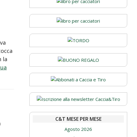
ova
tocca
 la
nua
C&T MESE PER MESE
n
Agosto 2026