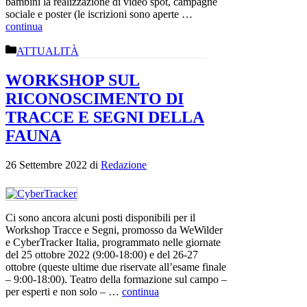
bambini la realizzazione di video spot, campagne
sociale e poster (le iscrizioni sono aperte …
continua
Categorie
ATTUALITÀ
WORKSHOP SUL
RICONOSCIMENTO DI
TRACCE E SEGNI DELLA
FAUNA
26 Settembre 2022
di
Redazione
Ci sono ancora alcuni posti disponibili per il
Workshop Tracce e Segni, promosso da WeWilder
e CyberTracker Italia, programmato nelle giornate
del 25 ottobre 2022 (9:00-18:00) e del 26-27
ottobre (queste ultime due riservate all’esame finale
– 9:00-18:00). Teatro della formazione sul campo –
per esperti e non solo – …
continua