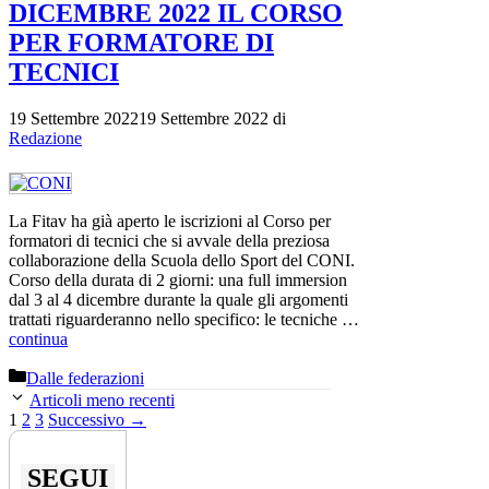
DICEMBRE 2022 IL CORSO
PER FORMATORE DI
TECNICI
19 Settembre 2022
19 Settembre 2022
di
Redazione
La Fitav ha già aperto le iscrizioni al Corso per
formatori di tecnici che si avvale della preziosa
collaborazione della Scuola dello Sport del CONI.
Corso della durata di 2 giorni: una full immersion
dal 3 al 4 dicembre durante la quale gli argomenti
trattati riguarderanno nello specifico: le tecniche …
continua
Categorie
Dalle federazioni
Articoli meno recenti
Pagina
Pagina
Pagina
1
2
3
Successivo
→
SEGUI