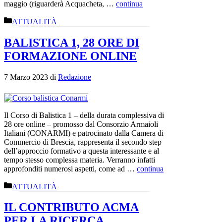
maggio (riguarderà Acquacheta, …
continua
Categorie
ATTUALITÀ
BALISTICA 1, 28 ORE DI
FORMAZIONE ONLINE
7 Marzo 2023
di
Redazione
Il Corso di Balistica 1 – della durata complessiva di
28 ore online – promosso dal Consorzio Armaioli
Italiani (CONARMI) e patrocinato dalla Camera di
Commercio di Brescia, rappresenta il secondo step
dell’approccio formativo a questa interessante e al
tempo stesso complessa materia. Verranno infatti
approfonditi numerosi aspetti, come ad …
continua
Categorie
ATTUALITÀ
IL CONTRIBUTO ACMA
PER LA RICERCA