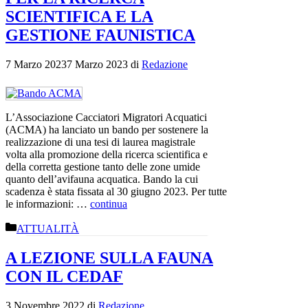
SCIENTIFICA E LA
GESTIONE FAUNISTICA
7 Marzo 2023
7 Marzo 2023
di
Redazione
L’Associazione Cacciatori Migratori Acquatici
(ACMA) ha lanciato un bando per sostenere la
realizzazione di una tesi di laurea magistrale
volta alla promozione della ricerca scientifica e
della corretta gestione tanto delle zone umide
quanto dell’avifauna acquatica. Bando la cui
scadenza è stata fissata al 30 giugno 2023. Per tutte
le informazioni: …
continua
Categorie
ATTUALITÀ
A LEZIONE SULLA FAUNA
CON IL CEDAF
3 Novembre 2022
di
Redazione