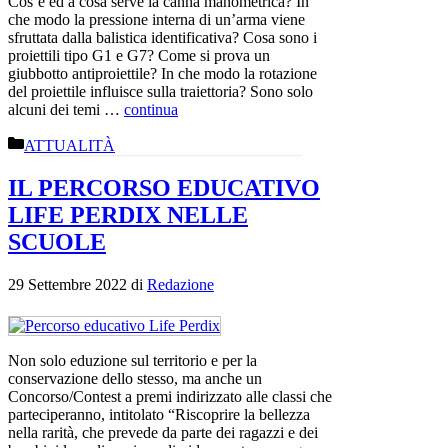
Cos’è ed a cosa serve la canna manometrica? In
che modo la pressione interna di un’arma viene
sfruttata dalla balistica identificativa? Cosa sono i
proiettili tipo G1 e G7? Come si prova un
giubbotto antiproiettile? In che modo la rotazione
del proiettile influisce sulla traiettoria? Sono solo
alcuni dei temi …
continua
Categorie
ATTUALITÀ
IL PERCORSO EDUCATIVO
LIFE PERDIX NELLE
SCUOLE
29 Settembre 2022
di
Redazione
Non solo eduzione sul territorio e per la
conservazione dello stesso, ma anche un
Concorso/Contest a premi indirizzato alle classi che
parteciperanno, intitolato “Riscoprire la bellezza
nella rarità, che prevede da parte dei ragazzi e dei