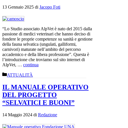
13 Gennaio 2025
di
Jacopo Foti
“Lo Studio associato AlpVet è nato del 2015 dalla
passione di medici veterinari che hanno deciso di
fondere le proprie competenze su sanità e gestione
della fauna selvatica (ungulati, galliformi,
carnivori) maturate nell’ambito del percorso
accademico e della libera professione”. Questa è
l’introduzione che troviamo sul sito internet di
AlpVet, …
continua
Categorie
ATTUALITÀ
IL MANUALE OPERATIVO
DEL PROGETTO
“SELVATICI E BUONI”
14 Maggio 2024
di
Redazione