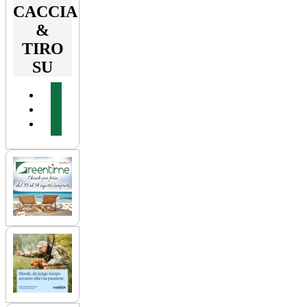
CACCIA
&
TIRO
SU
facebook
youtube
instagram