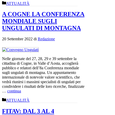
Categorie
ATTUALITÀ
A COGNE LA CONFERENZA
MONDIALE SUGLI
UNGULATI DI MONTAGNA
20 Settembre 2022
di
Redazione
Nelle giornate del 27, 28, 29 e 39 settembre la
cittadina di Cogne, in Valle d’Aosta, accoglierà
pubblico e relatori dell’8a Conferenza mondiale
sugli ungulati di montagna. Un appuntamento
internazionale di notevole valore scientifico, che
vedrà riunirsi i massimi specialisti di ungulati per
condividere i risultati delle loro ricerche, finalizzate
…
continua
Categorie
ATTUALITÀ
FITAV: DAL 3 AL 4