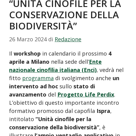
“UNITÀ CINOFILE PER LA
CONSERVAZIONE DELLA
BIODIVERSITÀ”
26 Marzo 2024
di
Redazione
Il
workshop
in calendario il prossimo
4
aprile a Milano
nella sede dell’
Ente
nazionale cinofilia italiana (Enci)
, vedrà nel
fitto
programma
di svolgimento anche
un
intervento ad hoc
sullo
stato di
avanzamento
del
Progetto Life Perdix
.
L’obiettivo di questo importante incontro
formativo promosso dal capofila
Ispra
,
intitolato
“Unità cinofile per la
conservazione della biodiversità”
, è
illustrare
l’ampio ventaglio applicativo
in