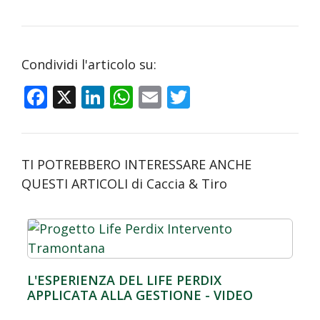
Condividi l'articolo su:
F
X
Li
W
E
T
ac
n
h
m
w
e
k
at
ai
itt
b
e
s
l
er
TI POTREBBERO INTERESSARE ANCHE
o
dI
A
QUESTI ARTICOLI di Caccia & Tiro
o
n
p
k
p
L'ESPERIENZA DEL LIFE PERDIX
APPLICATA ALLA GESTIONE - VIDEO