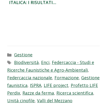
ITALICA: I RISULTATI…
Categorie
Gestione
Tag
Biodiversità
,
Enci
,
Federcaccia - Studi e
Ricerche Faunistiche e Agro-Ambientali
,
Federcaccia nazionale
,
Formazione
,
Gestione
faunistica
,
ISPRA
,
LIFE project
,
Profetto LIFE
Perdix
,
Razze da ferma
,
Ricerca scientifica
,
Unità cinofile
,
Valli del Mezzano