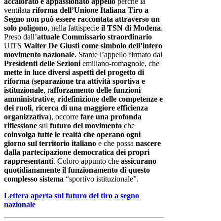
accalorato e appassionato appello
perché la
ventilata
riforma dell’Unione Italiana Tiro a
Segno non può essere raccontata attraverso un
solo poligono
, nella fattispecie
il TSN di Modena
.
Preso dall’
attuale Commissario straordinario
UITS
Walter De Giusti come simbolo dell’intero
movimento nazionale
. Stante l’appello firmato dai
Presidenti delle Sezioni
emiliano-romagnole, che
mette in luce diversi aspetti del progetto di
riforma
(
separazione tra attività sportiva e
istituzionale
, r
afforzamento delle funzioni
amministrative
,
ridefinizione delle competenze e
dei ruoli
,
ricerca di una maggiore efficienza
organizzativa
), occorre
fare una profonda
riflessione
sul
futuro del movimento
che
coinvolga tutte le realtà che operano ogni
giorno sul territorio italiano
e che possa
nascere
dalla partecipazione democratica dei propri
rappresentanti
. Coloro appunto che
assicurano
quotidianamente il funzionamento di questo
complesso sistema
“sportivo istituzionale”.
Lettera aperta sul futuro del tiro a segno
nazionale