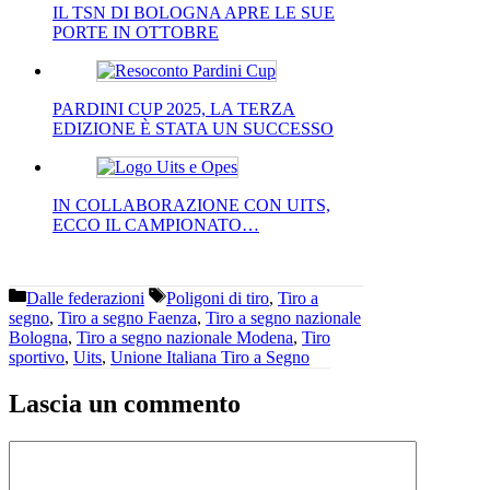
IL TSN DI BOLOGNA APRE LE SUE
PORTE IN OTTOBRE
PARDINI CUP 2025, LA TERZA
EDIZIONE È STATA UN SUCCESSO
IN COLLABORAZIONE CON UITS,
ECCO IL CAMPIONATO…
Categorie
Tag
Dalle federazioni
Poligoni di tiro
,
Tiro a
segno
,
Tiro a segno Faenza
,
Tiro a segno nazionale
Bologna
,
Tiro a segno nazionale Modena
,
Tiro
sportivo
,
Uits
,
Unione Italiana Tiro a Segno
Lascia un commento
Commento