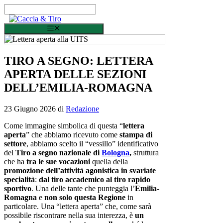
Vai al contenuto
Menu
TIRO A SEGNO: LETTERA
APERTA DELLE SEZIONI
DELL’EMILIA-ROMAGNA
23 Giugno 2026
di
Redazione
Come immagine simbolica di questa “
lettera
aperta
” che abbiamo ricevuto come
stampa di
settore
, abbiamo scelto il “vessillo” identificativo
del
Tiro a segno nazionale di
Bologna
,
struttura
che ha
tra le sue vocazioni
quella della
promozione dell’attività agonistica in svariate
specialità
:
dal tiro accademico al tiro rapido
sportivo
. Una delle tante che punteggia l’
Emilia-
Romagna
e
non solo questa Regione
in
particolare. Una “lettera aperta” che, come sarà
possibile riscontrare nella sua interezza, è
un