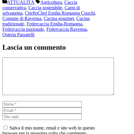
Categorie
Tag
ATTUALITÀ
Agricoltura
,
Caccia
conservativa
,
Caccia sostenibile
,
Carni di
selvaggina
,
CheftoChef Emilia Romagna Cuochi
,
Comune di Ravenna
,
Cucina gourmet
,
Cucina
tradizionale
,
Federcaccia Emilia-Romagna
,
Federcaccia nazionale
,
Federcaccia Ravenna
,
Osteria Passatelli
Lascia un commento
Commento
Nome
Email
Sito web
Salva il mio nome, email e sito web in questo
browser per la prossima volta che commento.