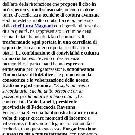
dell’arte della ristorazione che
propone il cibo in
un’esperienza multisensoriale
, unendo materie
prime d’eccellenza a
tecniche di cottura avanzate
e ad un’estetica molto curata. La cena, preparata
dallo
chef Luca Magnani
con ingredienti freschi e
di alta qualità, ha rappresentato il culmine della
serata. I piatti hanno deliziato i commensali,
trasformando ogni portata in una carrellata di
sapori
(le foto a corredo riportano solo alcuni
piatti). La
combinazione di convivialità e cultura
culinaria
ha reso l’evento un’esperienza
memorabile. I partecipanti hanno
espresso
entusiasmo
per l’organizzazione,
sottolineando
l’importanza di iniziative
che promuovono
la
conoscenza e la valorizzazione della nostra
tradizione gastronomica
. “
È stato un evento
straordinario, che ha unito persone con la
passione per la natura e il buon cibo
“, ha
commentato
Fabio Fanelli
,
presidente
provinciale di Federcaccia Ravenna
.
Federcaccia Ravenna
ha dimostrato ancora una
volta di saper creare momenti di incontro e
riflessione
, rafforzando il legame tra comunità e
territorio. Con questo successo,
l’organizzazione
si prepara già a future iniziative
, con l’obiettivo