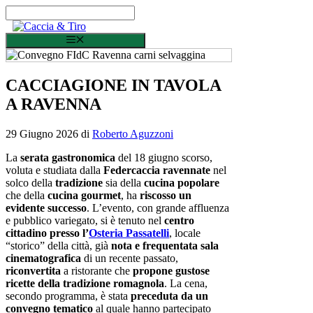
Vai al contenuto
Menu
CACCIAGIONE IN TAVOLA
A RAVENNA
29 Giugno 2026
di
Roberto Aguzzoni
La
serata gastronomica
del 18 giugno scorso,
voluta e studiata dalla
Federcaccia ravennate
nel
solco della
tradizione
sia della
cucina popolare
che della
cucina gourmet
, ha
riscosso un
evidente successo
. L’evento, con grande affluenza
e pubblico variegato, si è tenuto nel
centro
cittadino presso
l’
Osteria Passatelli
, locale
“storico” della città, già
nota e frequentata sala
cinematografica
di un recente passato,
riconvertita
a ristorante che
propone gustose
ricette della tradizione romagnola
. La cena,
secondo programma, è stata
preceduta da un
convegno tematico
al quale hanno partecipato