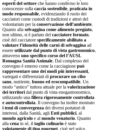
esperti del settore
che hanno condiviso le loro
conoscenze sulla
caccia sostenibile
,
praticata in
modo responsabile
, evidenziando il ruolo dei
cacciatori come custodi di tradizioni e attori del
volontariato per la
conservazione dell’ambiente
.
Quanto alla
selvaggina come alimento pregiato
,
non ultimo, si è parlato del
cacciatore formato
,
cioè del cacciatore
specificamente abilitato a
valutare l’idoneità delle carni di selvaggina
ad
essere
utilizzate dal punto di vista gastronomico
,
attraverso
uno specifico corso del l’AUSL
Romagna Sanità Animale
. Dal complesso del
convegno è emerso come la cacciagione
può
rappresentare uno dei modi più interessanti
,
variegati e differenziati di
procurare un cibo
sano
, nutriente,
buono ed ecocompatibile
. Un
modo “antico” tuttora attuale per la
valorizzazione
dei territori
dal punto di vista enogastronomico,
utilizzando una
filiera rigorosamente controllata
e autocontrollata
. Il convegno ha inoltre mostrato
i temi di convergenza
dei diversi portatori di
interessi, dalla Sanità, agli
Enti pubblici
, al
mondo agricolo
e al
mondo venatorio
. Quanto
alla
cena
in sè, il
taglio culinario
è stato
volutamente di tipo gourmet
, cioè nel solco