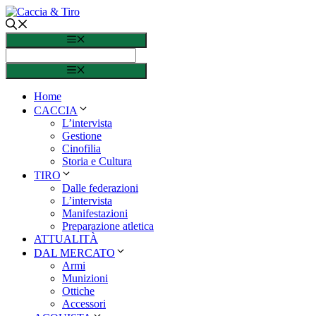
Vai al contenuto
Menu
Menu
Home
CACCIA
L’intervista
Gestione
Cinofilia
Storia e Cultura
TIRO
Dalle federazioni
L’intervista
Manifestazioni
Preparazione atletica
ATTUALITÀ
DAL MERCATO
Armi
Munizioni
Ottiche
Accessori