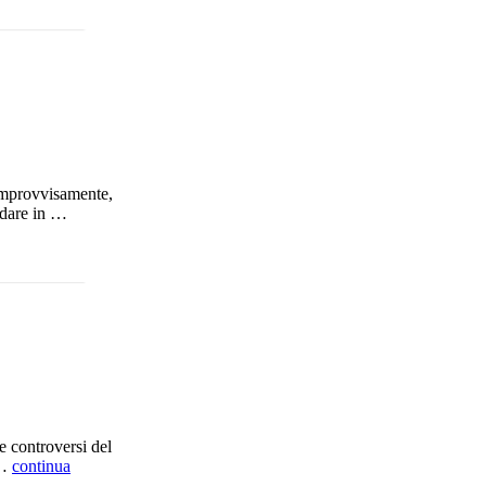
, improvvisamente,
ndare in …
e controversi del
 …
continua