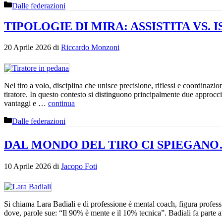
Categorie
Dalle federazioni
TIPOLOGIE DI MIRA: ASSISTITA VS. I
20 Aprile 2026
di
Riccardo Monzoni
Nel tiro a volo, disciplina che unisce precisione, riflessi e coordinazio
tiratore. In questo contesto si distinguono principalmente due approcci: 
vantaggi e …
continua
Categorie
Dalle federazioni
DAL MONDO DEL TIRO CI SPIEGANO
10 Aprile 2026
di
Jacopo Foti
Si chiama Lara Badiali e di professione è mental coach, figura profess
dove, parole sue: “Il 90% è mente e il 10% tecnica”. Badiali fa pa