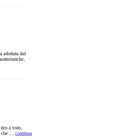
a adottata dal
ratteristiche,
tiro a volo,
6, che …
continua