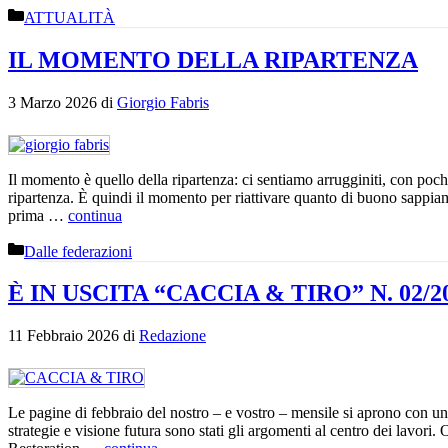
Categorie
ATTUALITÀ
IL MOMENTO DELLA RIPARTENZA
3 Marzo 2026
di
Giorgio Fabris
Il momento è quello della ripartenza: ci sentiamo arrugginiti, con poche
ripartenza. È quindi il momento per riattivare quanto di buono sappiamo
prima …
continua
Categorie
Dalle federazioni
È IN USCITA “CACCIA & TIRO” N. 02/2
11 Febbraio 2026
di
Redazione
Le pagine di febbraio del nostro – e vostro – mensile si aprono con u
strategie e visione futura sono stati gli argomenti al centro dei lavori