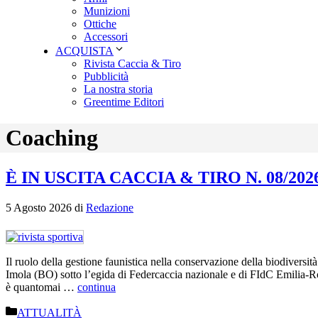
Munizioni
Ottiche
Accessori
ACQUISTA
Rivista Caccia & Tiro
Pubblicità
La nostra storia
Greentime Editori
Coaching
È IN USCITA CACCIA & TIRO N. 08/202
5 Agosto 2026
di
Redazione
Il ruolo della gestione faunistica nella conservazione della biodiversi
Imola (BO) sotto l’egida di Federcaccia nazionale e di FIdC Emilia-Roma
è quantomai …
continua
Categorie
ATTUALITÀ