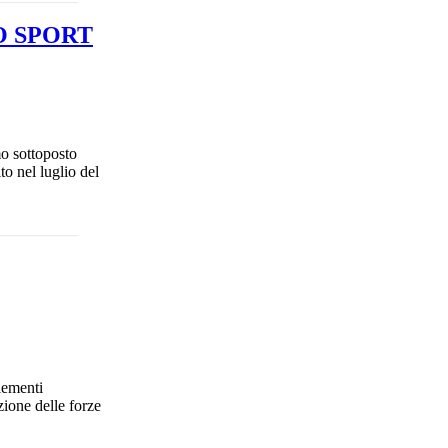
O SPORT
mo sottoposto
o nel luglio del
elementi
zione delle forze