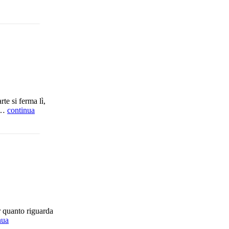
te si ferma lì,
e …
continua
r quanto riguarda
nua