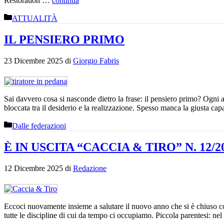
Restoration …
continua
Categorie
ATTUALITÀ
IL PENSIERO PRIMO
23 Dicembre 2025
di
Giorgio Fabris
Sai davvero cosa si nasconde dietro la frase: il pensiero primo? Ogni a
bloccata tra il desiderio e la realizzazione. Spesso manca la giusta ca
Categorie
Dalle federazioni
È IN USCITA “CACCIA & TIRO” N. 12/20
12 Dicembre 2025
di
Redazione
Eccoci nuovamente insieme a salutare il nuovo anno che si è chiuso con
tutte le discipline di cui da tempo ci occupiamo. Piccola parentesi: ne