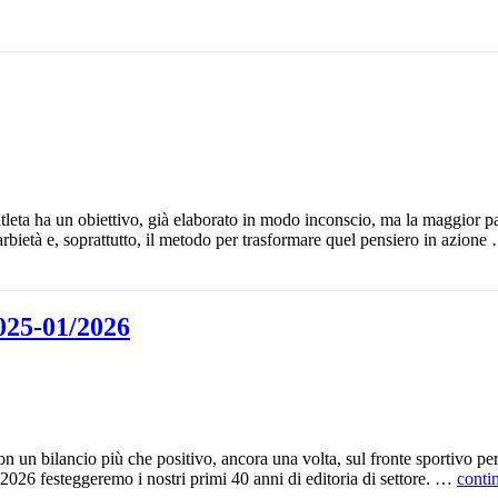
tleta ha un obiettivo, già elaborato in modo inconscio, ma la maggior par
parbietà e, soprattutto, il metodo per trasformare quel pensiero in azion
25-01/2026
 un bilancio più che positivo, ancora una volta, sul fronte sportivo pe
l 2026 festeggeremo i nostri primi 40 anni di editoria di settore. …
conti