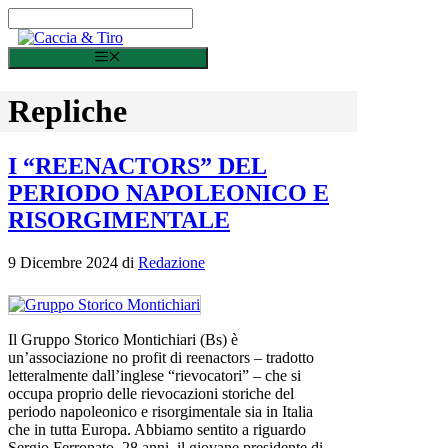
Vai al contenuto
Menu
Repliche
I “REENACTORS” DEL
PERIODO NAPOLEONICO E
RISORGIMENTALE
9 Dicembre 2024
di
Redazione
Il Gruppo Storico Montichiari (Bs) è
un’associazione no profit di reenactors – tradotto
letteralmente dall’inglese “rievocatori” – che si
occupa proprio delle rievocazioni storiche del
periodo napoleonico e risorgimentale sia in Italia
che in tutta Europa. Abbiamo sentito a riguardo
Sergio Ferronato, 28 anni, il giovane presidente di