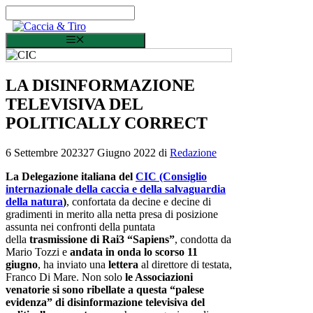
Vai al contenuto
Menu
LA DISINFORMAZIONE
TELEVISIVA DEL
POLITICALLY CORRECT
6 Settembre 2023
27 Giugno 2022
di
Redazione
La Delegazione italiana del
CIC
(Consiglio
internazionale della caccia e della salvaguardia
della natura
)
, confortata da decine e decine di
gradimenti in merito alla netta presa di posizione
assunta nei confronti della puntata
della
trasmissione di Rai3 “Sapiens”
, condotta da
Mario Tozzi e
andata in onda lo scorso 11
giugno
, ha inviato una
lettera
al direttore di testata,
Franco Di Mare. Non solo
le Associazioni
venatorie si sono ribellate a questa “palese
evidenza” di disinformazione televisiva del