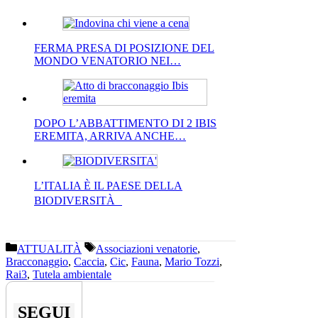
FERMA PRESA DI POSIZIONE DEL
MONDO VENATORIO NEI…
DOPO L’ABBATTIMENTO DI 2 IBIS
EREMITA, ARRIVA ANCHE…
L’ITALIA È IL PAESE DELLA
BIODIVERSITÀ
Categorie
Tag
ATTUALITÀ
Associazioni venatorie
,
Bracconaggio
,
Caccia
,
Cic
,
Fauna
,
Mario Tozzi
,
Rai3
,
Tutela ambientale
SEGUI