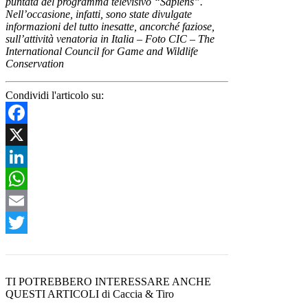
puntata del programma televisivo “Sapiens”.
Nell’occasione, infatti, sono state divulgate
informazioni del tutto inesatte, ancorché faziose,
sull’attività venatoria in Italia – Foto CIC – The
International Council for Game and Wildlife
Conservation
Condividi l'articolo su:
Facebook
X
LinkedIn
WhatsApp
Email
Twitter
TI POTREBBERO INTERESSARE ANCHE
QUESTI ARTICOLI di Caccia & Tiro