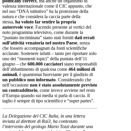
politically correct
, ma anche un organismo di
valenza internazionale come il CIC appunto, che
nel suo “DNA istitutivo” ha la protezione della
natura e che considera la caccia parte della
stessa,
ha voluto far sentire la propria
autorevole voce
. Facendo presente ai vertici del
noto programma televisivo, come durante la
“puntato incriminata” siano stati forniti
dati errati
sull’attività venatoria nel nostro Paese
, senza
che fossero accompagnati da fonti scientifiche
acclarate. Sostenere infatti – tanto per riportare solo
uno dei “momenti topici” della puntata dell’11
giugno – che
600.000 cacciatori
siano responsabili
dell’abbattimento di qualcosa come
464 milioni di
animali
, è quantomai fuorviante per il giudizio di
un pubblico non informato
. Considerando che
nell’occasione
non è stato assolutamente previsto
un contradditorio
, come invece avviene nel resto
d’Europa quando sui media si parla di caccia. Il
taglio è sempre di tipo scientifico e “super partes”.
La Delegazione del CIC Italia, in una lettera
inviata al direttore di Rai3, ha contestato
l’intervento del geologo Mario Tozzi durante una