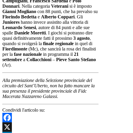
Campugiani
,
Francesco Sardella
e
Polo
Donnari
. Nella categoria
Veterani
si è imposto
Gianni Mogliano
con 88 punti, che ha prevalso su
Florindo Bedetta
e
Alberto Coppari
. Gli
Juniores
hanno invece assistito alla vittoria di
Leonardo Senesi
, autore di 84 punti e alle sue
spalle
Daniele Moretti
. I giochi si potranno dire
quasi definitivamente fatti il prossimo
3 agosto
,
quando si svolgerà la
finale regionale
in quel di
Fiordimonte
(Mc), che sancirà la rosa dei finalisti
per la
fase nazionale
in programma il
21
settembre
a
Collacchioni
–
Pieve Santo Stefano
(Ar).
Alla premiazione della Selezione provinciale del
circuito del Sant’Uberto, non ha fatto mancare la
sua presenza il presidente provinciale di Fidc
Macerata Nazzareno Galassi.
Condividi l'articolo su:
Facebook