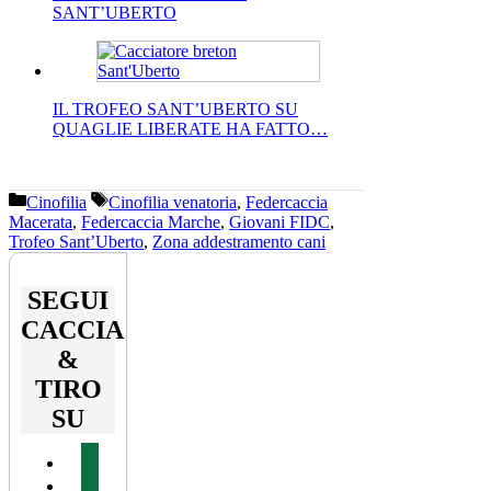
SANT’UBERTO
IL TROFEO SANT’UBERTO SU
QUAGLIE LIBERATE HA FATTO…
Categorie
Tag
Cinofilia
Cinofilia venatoria
,
Federcaccia
Macerata
,
Federcaccia Marche
,
Giovani FIDC
,
Trofeo Sant’Uberto
,
Zona addestramento cani
SEGUI
CACCIA
&
TIRO
SU
facebook
youtube