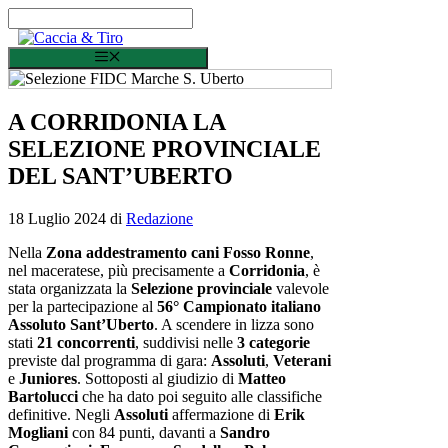
Vai al contenuto
Menu
A CORRIDONIA LA
SELEZIONE PROVINCIALE
DEL SANT’UBERTO
18 Luglio 2024
di
Redazione
Nella
Zona addestramento cani Fosso Ronne
,
nel maceratese, più precisamente a
Corridonia
, è
stata organizzata la
Selezione provinciale
valevole
per la partecipazione al
56° Campionato italiano
Assoluto Sant’Uberto
. A scendere in lizza sono
stati
21 concorrenti
, suddivisi nelle
3 categorie
previste dal programma di gara:
Assoluti
,
Veterani
e
Juniores
. Sottoposti al giudizio di
Matteo
Bartolucci
che ha dato poi seguito alle classifiche
definitive. Negli
Assoluti
affermazione di
Erik
Mogliani
con 84 punti, davanti a
Sandro