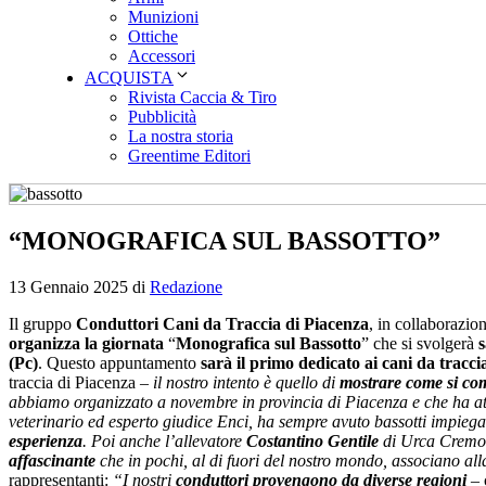
Munizioni
Ottiche
Accessori
ACQUISTA
Rivista Caccia & Tiro
Pubblicità
La nostra storia
Greentime Editori
“MONOGRAFICA SUL BASSOTTO”
13 Gennaio 2025
di
Redazione
Il gruppo
Conduttori Cani da Traccia di Piacenza
, in collaborazio
organizza la giornata
“
Monografica sul Bassotto
” che si svolgerà
(Pc)
. Questo appuntamento
sarà il primo dedicato ai cani da tracci
traccia di Piacenza –
il nostro intento è quello di
mostrare come si com
abbiamo organizzato a novembre in provincia di Piacenza e che ha at
veterinario ed esperto giudice Enci, ha sempre avuto bassotti impiegat
esperienza
. Poi anche l’allevatore
Costantino Gentile
di Urca Cremon
affascinante
che in pochi, al di fuori del nostro mondo, associano al
rappresentanti:
“I nostri
conduttori provengono da diverse regioni
– 