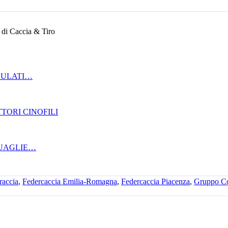
Caccia & Tiro
GULATI…
TORI CINOFILI
QUAGLIE…
raccia
,
Federcaccia Emilia-Romagna
,
Federcaccia Piacenza
,
Gruppo Co