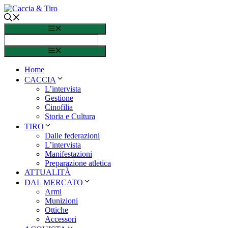
Vai al contenuto
Menu
Menu
Home
CACCIA
L’intervista
Gestione
Cinofilia
Storia e Cultura
TIRO
Dalle federazioni
L’intervista
Manifestazioni
Preparazione atletica
ATTUALITÀ
DAL MERCATO
Armi
Munizioni
Ottiche
Accessori