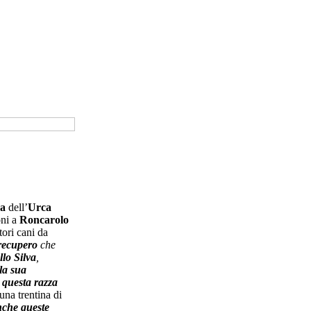
na
dell’
Urca
oni a
Roncarolo
ori cani da
recupero
che
lo Silva
,
la sua
 questa razza
 una trentina di
che queste