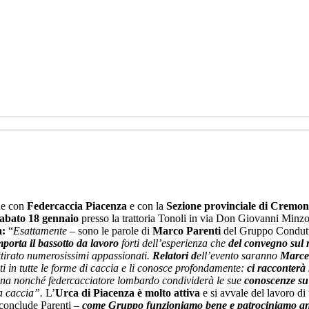
ne con
Federcaccia Piacenza
e con la
Sezione provinciale di Cremo
sabato 18 gennaio
presso la trattoria Tonoli in via Don Giovanni Minz
a:
“
Esattamente
– sono le parole di
Marco Parenti
del Gruppo Condutt
porta il bassotto da lavoro
forti dell’esperienza che
del convegno sul 
tirato numerosissimi appassionati.
Relatori d
ell’evento saranno
Marcel
i in tutte le forme di caccia e li conosce profondamente:
ci racconterà 
a nonché federcacciatore lombardo condividerà le sue
conoscenze su
la caccia”.
L’
Urca di Piacenza è molto attiva
e si avvale del lavoro di
conclude Parenti –
come Gruppo funzioniamo bene e patrociniamo an