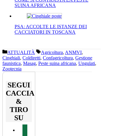
SUINA AFRICANA
PSA: ACCOLTE LE ISTANZE DEI
CACCIATORI IN TOSCANA
Categorie
Tag
ATTUALITÀ
Agricoltura
,
ANMVI
,
Cinghiali
,
Coldiretti
,
Confagricoltura
,
Gestione
faunistica
,
Masag
,
Peste suina africana
,
Ungulati
,
Zootecnia
SEGUI
CACCIA
&
TIRO
SU
facebook
youtube