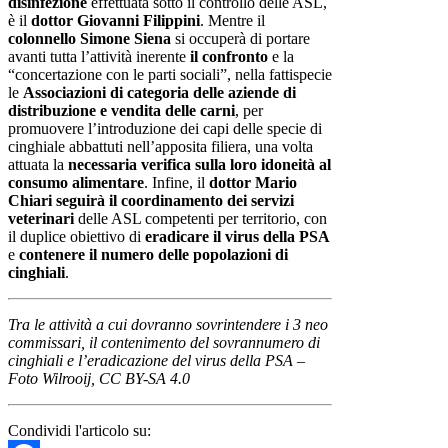
disinfezione
effettuata sotto il controllo delle ASL,
è il
dottor Giovanni Filippini
. Mentre il
colonnello Simone Siena
si occuperà di portare
avanti tutta l’attività inerente
il confronto
e la
“concertazione con le parti sociali”, nella fattispecie
le
Associazioni di categoria delle aziende di
distribuzione e vendita delle carni
, per
promuovere l’introduzione dei capi delle specie di
cinghiale abbattuti nell’apposita filiera, una volta
attuata la
necessaria verifica sulla loro idoneità al
consumo alimentare
. Infine, il
dottor Mario
Chiari seguirà il coordinamento dei servizi
veterinari
delle ASL competenti per territorio, con
il duplice obiettivo di
eradicare il virus della PSA
e
contenere il numero delle popolazioni di
cinghiali
.
Tra le attività a cui dovranno sovrintendere i 3 neo
commissari, il contenimento del sovrannumero di
cinghiali e l’eradicazione del virus della PSA –
Foto Wilrooij, CC BY-SA 4.0
Condividi l'articolo su: