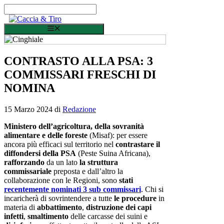
Vai al contenuto
Menu
CONTRASTO ALLA PSA: 3
COMMISSARI FRESCHI DI
NOMINA
15 Marzo 2024
di
Redazione
Ministero dell’agricoltura, della sovranità
alimentare e delle foreste
(Misaf): per essere
ancora più efficaci sul territorio nel
contrastare il
diffondersi della PSA
(Peste Suina Africana),
rafforzando
da un lato
la struttura
commissariale
preposta e dall’altro la
collaborazione con le Regioni, sono
stati
recentemente nominati 3 sub commissari
. Chi si
incaricherà di sovrintendere a tutte
le procedure
in
materia di
abbattimento
,
distruzione
dei capi
infetti
,
smaltimento
delle carcasse dei suini e