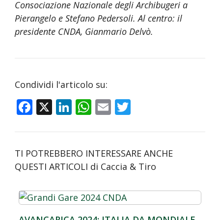
Consociazione Nazionale degli Archibugeri a
Pierangelo e Stefano Pedersoli. Al centro: il
presidente CNDA, Gianmario Delvò.
Condividi l'articolo su:
F
X
Li
W
E
T
ac
n
h
m
w
e
k
at
ai
itt
b
e
s
l
er
TI POTREBBERO INTERESSARE ANCHE
o
dI
A
QUESTI ARTICOLI di Caccia & Tiro
o
n
p
k
p
AVANCARICA 2024: ITALIA DA MONDIALE