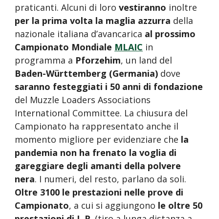
praticanti. Alcuni di loro
vestiranno
inoltre
per la prima volta la maglia azzurra
della
nazionale italiana d’avancarica
al prossimo
Campionato Mondiale
MLAIC
in
programma a
Pforzehim
, un land del
Baden-Württemberg (Germania)
dove
saranno festeggiati i 50 anni di fondazione
del Muzzle Loaders Associations
International Committee. La chiusura del
Campionato ha rappresentato anche il
momento migliore per evidenziare che
la
pandemia non ha frenato la voglia di
gareggiare degli amanti della polvere
nera
. I numeri, del resto, parlano da soli.
Oltre 3100 le prestazioni nelle prove di
Campionato
, a cui si aggiungono
le oltre 50
prestazioni di L.R
. (tiro a lunga distanza a