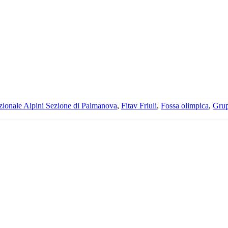
ionale Alpini Sezione di Palmanova
,
Fitav Friuli
,
Fossa olimpica
,
Grup