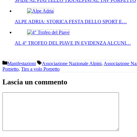
SFIDE AL PIATTELLO TRA ALPINI AL TAV PORPETTO
ALPE ADRIA: STORICA FESTA DELLO SPORT E…
AL 4° TROFEO DEL PIAVE IN EVIDENZA ALCUNI…
Categorie
Tag
Manifestazioni
Associazione Nazionale Alpini
,
Associazione Naz
Porpetto
,
Tiro a volo Porpetto
Lascia un commento
Commento