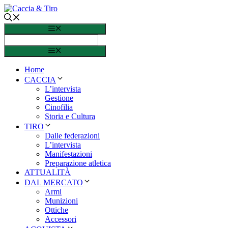
Vai al contenuto
Menu
Menu
Home
CACCIA
L’intervista
Gestione
Cinofilia
Storia e Cultura
TIRO
Dalle federazioni
L’intervista
Manifestazioni
Preparazione atletica
ATTUALITÀ
DAL MERCATO
Armi
Munizioni
Ottiche
Accessori