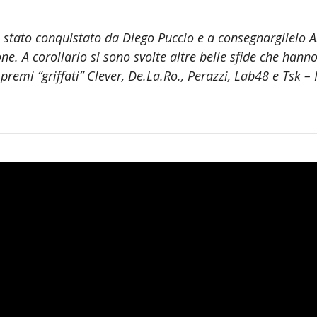
 è stato conquistato da Diego Puccio e a consegnarglielo 
ne. A corollario si sono svolte altre belle sfide che hann
 premi “griffati” Clever, De.La.Ro., Perazzi, Lab48 e Tsk –