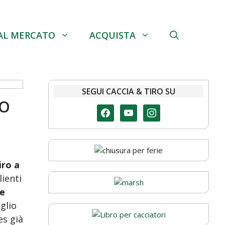
AL MERCATO
ACQUISTA
SEGUI CACCIA & TIRO SU
TO
facebook
youtube
instagram
iro a
lienti
se
glio
es già