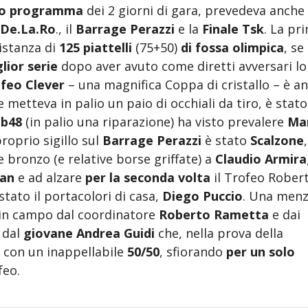
to programma
dei 2 giorni di gara, prevedeva anche 
 De.La.Ro
., il
Barrage Perazzi
e la
Finale Tsk
. La pr
distanza di
125 piattelli
(75+50)
di fossa olimpica
, se 
lior serie
dopo aver avuto come diretti avversari lo
feo Clever
– una magnifica Coppa di cristallo – è a
e metteva in palio un paio di occhiali da tiro, è stato
ab48
(in palio una riparazione) ha visto prevalere
Ma
proprio sigillo sul
Barrage Perazzi
è stato
Scalzone
 bronzo (e relative borse griffate) a
Claudio Armira
an
e ad alzare
per la seconda volta
il Trofeo Rober
stato il portacolori di casa,
Diego Puccio
. Una menz
o in campo dal coordinatore
Roberto Rametta
e dai
 dal
giovane Andrea Guidi
che, nella prova della
i con un inappellabile
50/50
, sfiorando
per un solo
feo.