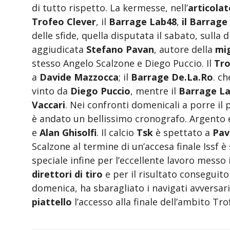
di tutto rispetto. La kermesse, nell’
articola
Trofeo Clever
, il
Barrage Lab48
,
il Barrage
delle sfide, quella disputata il sabato, sulla 
aggiudicata
Stefano Pavan
, autore della
mig
stesso Angelo Scalzone e Diego Puccio. Il
Tro
a
Davide Mazzocca
; il
Barrage De.La.Ro
. ch
vinto da
Diego Puccio
, mentre il
Barrage L
Vaccari
. Nei confronti domenicali a porre il 
è andato un bellissimo cronografo. Argento e
e
Alan Ghisolfi
. Il calcio
Tsk
è spettato a
Pav
Scalzone al termine di un’accesa finale Issf è 
speciale infine per l’eccellente lavoro mess
direttori di tiro
e per il risultato conseguito
domenica, ha sbaragliato i navigati avversar
piattello
l’accesso alla finale dell’ambito Tro