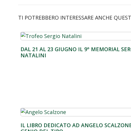
e
k
at
ai
itt
b
e
s
l
er
TI POTREBBERO INTERESSARE ANCHE QUESTI A
o
dI
A
o
n
p
k
p
DAL 21 AL 23 GIUGNO IL 9° MEMORIAL SE
NATALINI
IL LIBRO DEDICATO AD ANGELO SCALZONE