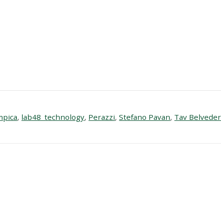
mpica
,
lab48_technology
,
Perazzi
,
Stefano Pavan
,
Tav Belvede