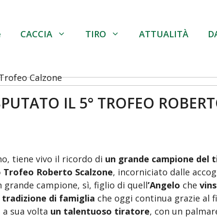
e
CACCIA
TIRO
ATTUALITÀ
D
ISPUTATO IL 5° TROFEO ROBER
, tiene vivo il ricordo di
un grande campione del t
o Trofeo Roberto
Scalzone
, incorniciato dalle accog
 grande campione, sì, figlio di quell
’Angelo
che
vin
a
tradizione di famiglia
che oggi continua grazie al fi
 a sua volta
un talentuoso tiratore
, con un palmar