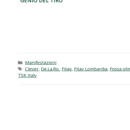
GENIO DEL TIRO
Categorie
Manifestazioni
Tag
Clever
,
De.La.Ro.
,
Fitav
,
Fitav Lombardia
,
Fossa oli
TSK Italy