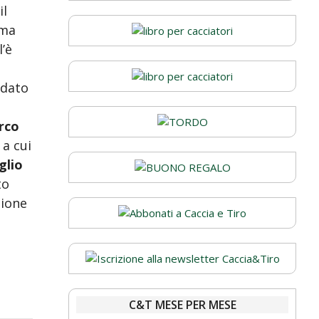
il
ima
l’è
ndato
rco
, a cui
glio
to
ione
C&T MESE PER MESE