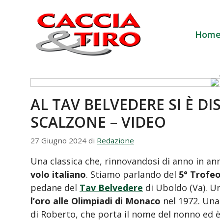
Vai al contenuto
Hom
AL TAV BELVEDERE SI È D
SCALZONE – VIDEO
27 Giugno 2024
di
Redazione
Una classica che, rinnovandosi di anno in anno
volo italiano
. Stiamo parlando del
5° Trofe
pedane del
Tav Belvedere
di Uboldo (Va). Un
l’oro alle Olimpiadi di Monaco
nel 1972. Un
di Roberto, che porta il nome del nonno ed è