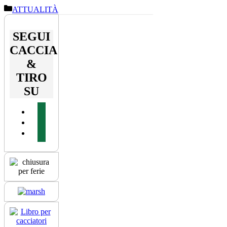
Categorie
ATTUALITÀ
SEGUI
CACCIA
&
TIRO
SU
facebook
youtube
instagram