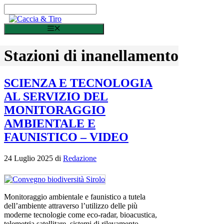
Vai al contenuto
Menu
Stazioni di inanellamento
SCIENZA E TECNOLOGIA
AL SERVIZIO DEL
MONITORAGGIO
AMBIENTALE E
FAUNISTICO – VIDEO
24 Luglio 2025
di
Redazione
Monitoraggio ambientale e faunistico a tutela
dell’ambiente attraverso l’utilizzo delle più
moderne tecnologie come eco-radar, bioacustica,
telemetria satellitare, sistemi di rilevamento