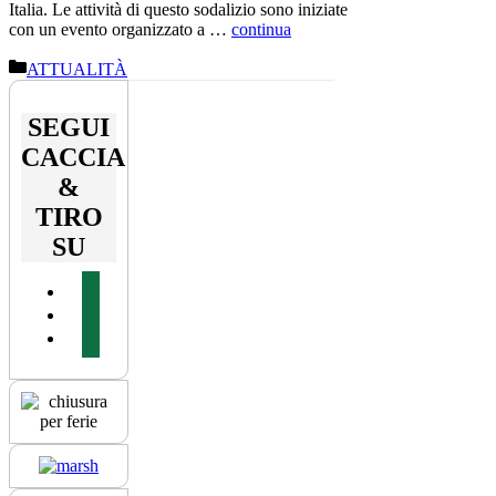
Italia. Le attività di questo sodalizio sono iniziate
con un evento organizzato a …
continua
Categorie
ATTUALITÀ
SEGUI
CACCIA
&
TIRO
SU
facebook
youtube
instagram