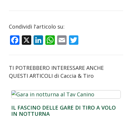
Condividi l'articolo su:
F
X
Li
W
E
T
ac
n
h
m
w
e
k
at
ai
itt
b
e
s
l
er
TI POTREBBERO INTERESSARE ANCHE
o
dI
A
QUESTI ARTICOLI di Caccia & Tiro
o
n
p
k
p
IL FASCINO DELLE GARE DI TIRO A VOLO
IN NOTTURNA