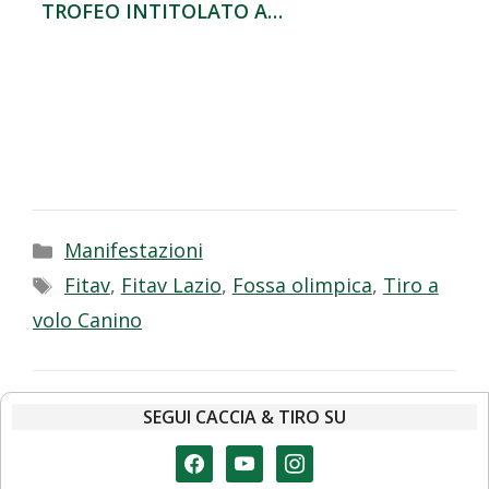
TROFEO INTITOLATO A…
Categorie
Manifestazioni
Tag
Fitav
,
Fitav Lazio
,
Fossa olimpica
,
Tiro a
volo Canino
SEGUI CACCIA & TIRO SU
facebook
youtube
instagram