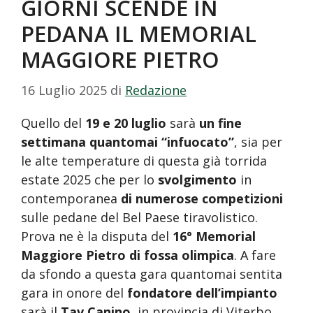
GIORNI SCENDE IN
PEDANA IL MEMORIAL
MAGGIORE PIETRO
16 Luglio 2025
di
Redazione
Quello del
19 e 20 luglio
sarà
un fine
settimana quantomai “infuocato”
, sia per
le alte temperature di questa già torrida
estate 2025 che per lo
svolgimento
in
contemporanea
di numerose competizioni
sulle pedane del Bel Paese tiravolistico.
Prova ne è la disputa del
16° Memorial
Maggiore Pietro di fossa olimpica
. A fare
da sfondo a questa gara quantomai sentita
gara in onore del
fondatore dell’impianto
sarà il
Tav Canino
, in provincia di Viterbo,