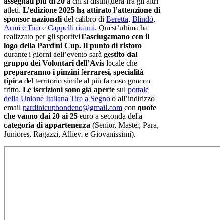
assegnati più di 20
a chi si distinguerà fra gli altri
atleti.
L’edizione 2025 ha attirato l’attenzione di
sponsor nazionali
del calibro di
Beretta
,
Blindò,
Armi e Tiro
e
Cappelli ricami
. Quest’ultima ha
realizzato per gli sportivi
l’asciugamano con il
logo della Pardini Cup.
Il punto di ristoro
durante i giorni dell’evento sarà
gestito dal
gruppo dei Volontari dell’Avis
locale che
prepareranno i pinzini ferraresi, specialità
tipica
del territorio simile al più famoso gnocco
fritto.
Le iscrizioni sono già aperte
sul
portale
della Unione Italiana Tiro a Segno
o all’indirizzo
email
pardinicupbondeno@gmail.com
con
quote
che vanno dai 20 ai 25
euro a seconda della
categoria di appartenenza
(Senior, Master, Para,
Juniores, Ragazzi, Allievi e Giovanissimi).