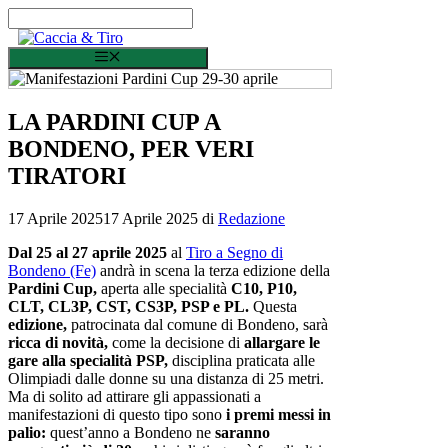
Vai al contenuto
Menu
LA PARDINI CUP A
BONDENO, PER VERI
TIRATORI
17 Aprile 2025
17 Aprile 2025
di
Redazione
Dal 25 al 27 aprile 2025
al
Tiro a Segno di
Bondeno (Fe)
andrà in scena la terza edizione della
Pardini Cup,
aperta alle specialità
C10, P10,
CLT, CL3P, CST, CS3P, PSP e PL.
Questa
edizione,
patrocinata dal comune di Bondeno, sarà
ricca di novità,
come la decisione di
allargare le
gare alla specialità PSP,
disciplina praticata alle
Olimpiadi dalle donne su una distanza di 25 metri.
Ma di solito ad attirare gli appassionati a
manifestazioni di questo tipo sono
i premi messi in
palio:
quest’anno a Bondeno ne
saranno