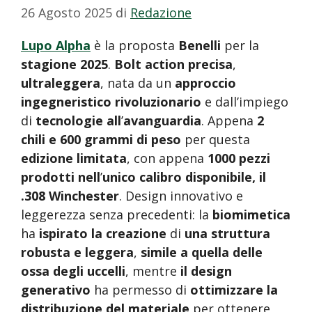
26 Agosto 2025
di
Redazione
Lupo Alpha
è la proposta
Benelli
per la
stagione 2025
.
Bolt action
precisa
,
ultraleggera
, nata da un
approccio
ingegneristico rivoluzionario
e dall
’
impiego
di
tecnologie all
’
avanguardia
. Appena
2
chili e 600 grammi di peso
per questa
edizione limitata
, con appena
1000 pezzi
prodotti nell
’
unico calibro disponibile, il
.308 Winchester
. Design innovativo e
leggerezza senza precedenti: la
biomimetica
ha
ispirato la creazione
di
una struttura
robusta e leggera
,
simile a quella delle
ossa degli uccelli
, mentre
il design
generativo
ha permesso di
ottimizzare la
distribuzione del materiale
per ottenere