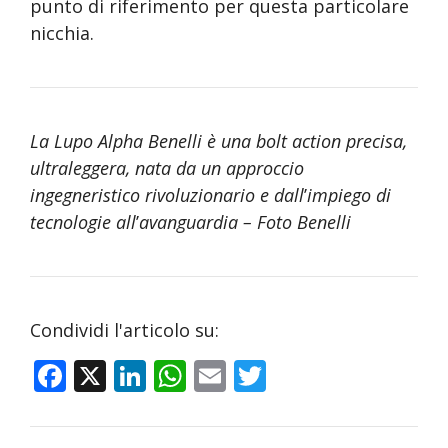
punto di riferimento per questa particolare
nicchia.
La Lupo Alpha Benelli è una bolt action precisa,
ultraleggera, nata da un approccio
ingegneristico rivoluzionario e dall
’
impiego di
tecnologie all
’
avanguardia – Foto Benelli
Condividi l'articolo su:
F
X
Li
W
E
T
ac
n
h
m
w
e
k
at
ai
itt