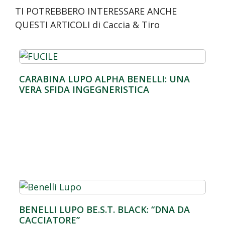
b
e
s
l
er
TI POTREBBERO INTERESSARE ANCHE
o
dI
A
QUESTI ARTICOLI di Caccia & Tiro
o
n
p
k
p
CARABINA LUPO ALPHA BENELLI: UNA
VERA SFIDA INGEGNERISTICA
BENELLI LUPO BE.S.T. BLACK: “DNA DA
CACCIATORE”