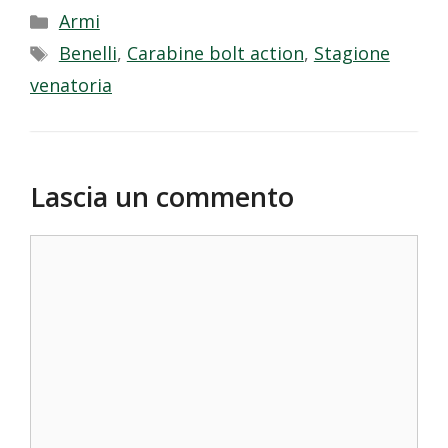
Categorie
Armi
Tag
Benelli
,
Carabine bolt action
,
Stagione
venatoria
Lascia un commento
Commento