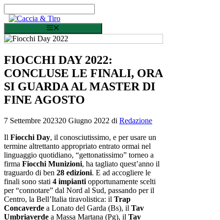
Vai al contenuto
Menu
FIOCCHI DAY 2022:
CONCLUSE LE FINALI, ORA
SI GUARDA AL MASTER DI
FINE AGOSTO
7 Settembre 2023
20 Giugno 2022
di
Redazione
Il
Fiocchi Day
, il conosciutissimo, e per usare un
termine altrettanto appropriato entrato ormai nel
linguaggio quotidiano, “gettonatissimo” torneo a
firma
Fiocchi Munizioni
, ha tagliato quest’anno il
traguardo di ben
28 edizioni
. E ad accogliere le
finali sono stati
4 impianti
opportunamente scelti
per “connotare” dal Nord al Sud, passando per il
Centro, la Bell’Italia tiravolistica: il
Trap
Concaverde
a Lonato del Garda (Bs), il
Tav
Umbriaverde
a Massa Martana (Pg), il
Tav