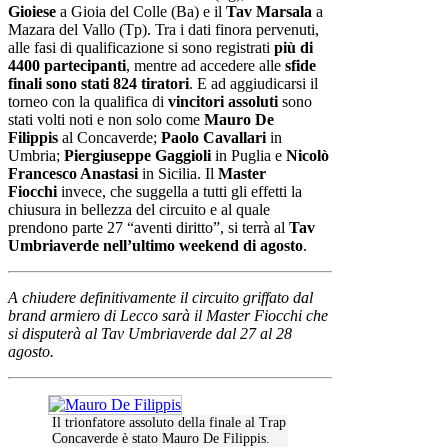
Gioiese
a Gioia del Colle (Ba) e il
Tav Marsala
a
Mazara del Vallo (Tp). Tra i dati finora pervenuti,
alle fasi di qualificazione si sono registrati
più di
4400 partecipanti
, mentre ad accedere alle
sfide
finali sono stati
824 tiratori
. E ad aggiudicarsi il
torneo con la qualifica di
vincitori assoluti
sono
stati volti noti e non solo come
Mauro De
Filippis
al Concaverde;
Paolo Cavallari
in
Umbria;
Piergiuseppe Gaggioli
in Puglia e
Nicolò
Francesco Anastasi
in Sicilia. Il
Master
Fiocchi
invece, che suggella a tutti gli effetti la
chiusura in bellezza del circuito e al quale
prendono parte 27 “aventi diritto”, si terrà al
Tav
Umbriaverde nell’ultimo weekend di agosto
.
A chiudere definitivamente il circuito griffato dal
brand armiero di Lecco sarà il Master Fiocchi che
si disputerà al Tav Umbriaverde dal 27 al 28
agosto.
Il trionfatore assoluto della finale al Trap
Concaverde è stato Mauro De Filippis.