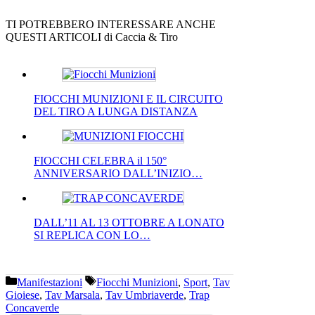
TI POTREBBERO INTERESSARE ANCHE
QUESTI ARTICOLI di Caccia & Tiro
FIOCCHI MUNIZIONI E IL CIRCUITO
DEL TIRO A LUNGA DISTANZA
FIOCCHI CELEBRA il 150°
ANNIVERSARIO DALL’INIZIO…
DALL’11 AL 13 OTTOBRE A LONATO
SI REPLICA CON LO…
Categorie
Tag
Manifestazioni
Fiocchi Munizioni
,
Sport
,
Tav
Gioiese
,
Tav Marsala
,
Tav Umbriaverde
,
Trap
Concaverde