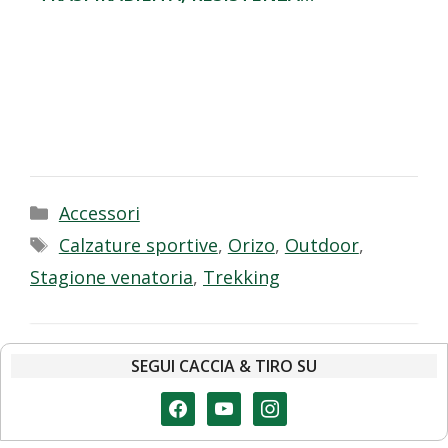
Categorie
Accessori
Tag
Calzature sportive
,
Orizo
,
Outdoor
,
Stagione venatoria
,
Trekking
SEGUI CACCIA & TIRO SU
facebook
youtube
instagram