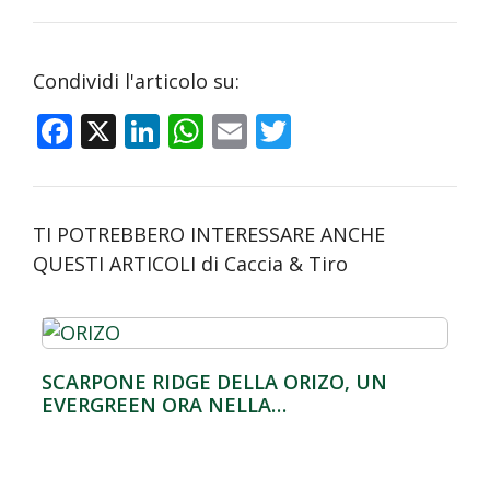
Condividi l'articolo su:
F
X
Li
W
E
T
ac
n
h
m
w
e
k
at
ai
itt
b
e
s
l
er
TI POTREBBERO INTERESSARE ANCHE
o
dI
A
QUESTI ARTICOLI di Caccia & Tiro
o
n
p
k
p
SCARPONE RIDGE DELLA ORIZO, UN
EVERGREEN ORA NELLA…