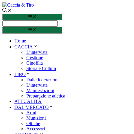
Vai al contenuto
Menu
Menu
Home
CACCIA
L’intervista
Gestione
Cinofilia
Storia e Cultura
TIRO
Dalle federazioni
L’intervista
Manifestazioni
Preparazione atletica
ATTUALITÀ
DAL MERCATO
Armi
Munizioni
Ottiche
Accessori