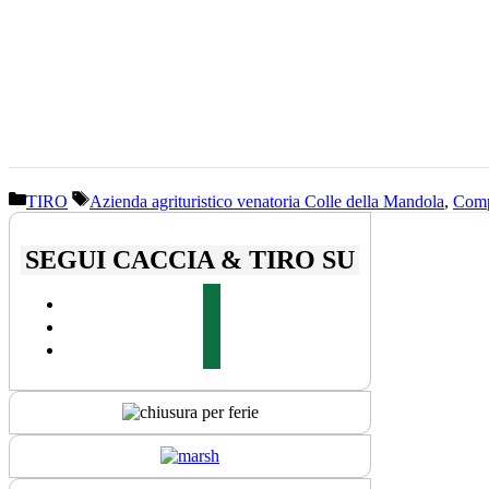
Categorie
Tag
TIRO
Azienda agrituristico venatoria Colle della Mandola
,
Com
SEGUI CACCIA & TIRO SU
facebook
youtube
instagram