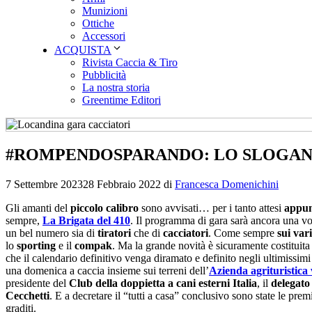
Munizioni
Ottiche
Accessori
ACQUISTA
Rivista Caccia & Tiro
Pubblicità
La nostra storia
Greentime Editori
#ROMPENDOSPARANDO: LO SLOGAN D
7 Settembre 2023
28 Febbraio 2022
di
Francesca Domenichini
Gli amanti del
piccolo calibro
sono avvisati… per i tanto attesi
appun
sempre,
La
Brigata del 410
. Il programma di gara sarà ancora una vo
un bel numero sia di
tiratori
che di
cacciatori
. Come sempre
sui var
lo
sporting
e il
compak
. Ma la grande novità è sicuramente costituita
che il calendario definitivo venga diramato e definito negli ultimissim
una domenica a caccia insieme sui terreni dell’
Azienda agrituristica
presidente del
Club della doppietta a cani esterni Italia
, il
delegato
Cecchetti
. E a decretare il “tutti a casa” conclusivo sono state le pr
graditi.