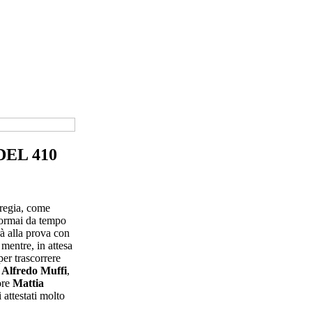
EL 410
 regia, come
ormai da tempo
rà alla prova con
 mentre, in attesa
er trascorrere
i
Alfredo Muffi
,
ore
Mattia
i attestati molto