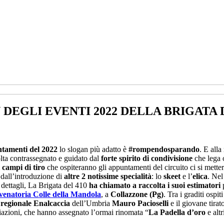
EGLI EVENTI 2022 DELLA BRIGATA D
tamenti del 2022
lo slogan più adatto è
#rompendosparando
. E alla
lta contrassegnato e guidato dal
forte spirito di condivisione
che lega 
i campi di tiro
che ospiteranno gli appuntamenti del circuito ci si mette
 dall’introduzione di
altre 2 notissime specialità
: lo
skeet
e l’
elica
. Nel
i dettagli, La Brigata del 410
ha chiamato a raccolta i suoi estimatori
p
 venatoria Colle della Mandola
, a
Collazzone (Pg)
. Tra i graditi ospit
 regionale Enalcaccia
dell’Umbria
Mauro Pacioselli
e il giovane tirat
emiazioni, che hanno assegnato l’ormai rinomata “
La Padella d’oro
e altr